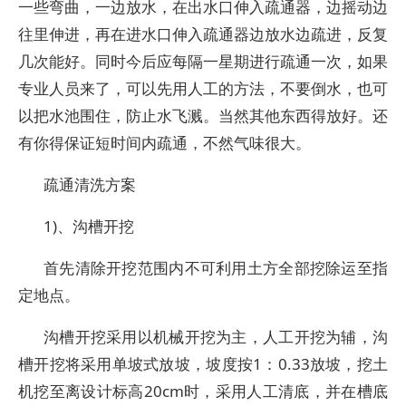
一些弯曲，一边放水，在出水口伸入疏通器，边摇动边
往里伸进，再在进水口伸入疏通器边放水边疏进，反复
几次能好。同时今后应每隔一星期进行疏通一次，如果
专业人员来了，可以先用人工的方法，不要倒水，也可
以把水池围住，防止水飞溅。当然其他东西得放好。还
有你得保证短时间内疏通，不然气味很大。
疏通清洗方案
1)、沟槽开挖
首先清除开挖范围内不可利用土方全部挖除运至指
定地点。
沟槽开挖采用以机械开挖为主，人工开挖为辅，沟
槽开挖将采用单坡式放坡，坡度按1：0.33放坡，挖土
机挖至离设计标高20cm时，采用人工清底，并在槽底