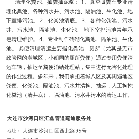
清理化粪池、抽粪抽泥浆： 1、真空吸粪车专业清
理化粪池、各种污水井、污水池、隔油池、生化池、地
下室排污池。 2、化粪池清底。 3、各种化粪池、污水
井、污水池、隔油池、生化池、 地下室排污池常年承
包清理维护。 4、专业制作砖砌化粪池、隔油池、生化
池。 粪便清理清运主要指化粪池、厕所（尤其是无市
政管网的老城区，小胡同的厕所粪便）通过专用粪便清
运车辆，抽运至粪便消纳处理站，集中进行无害化处理
的作业过程。多年来，我们承担着城八区及其周遍地区
粪便、化粪池、隔油池、污水井清掏、抽运，人工掏挖
化粪池（清井底）、隔油池、污水井污水的清运工作。
大连市沙河口区汇鑫管道疏通服务处
大连市沙河口区西北路95号
地址：