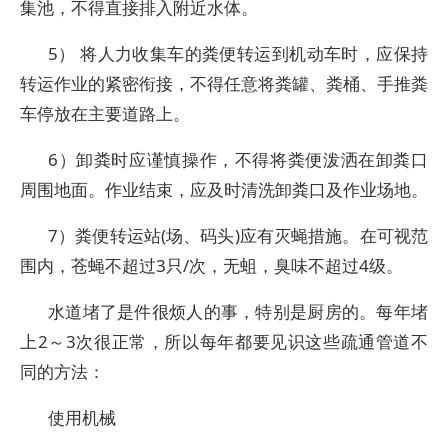
集池，不得直接排入附近水体。
5） 将人力收集车的粪便转运到机动车时，应保持
转运作业的紧密衔接，不得任意将粪罐、粪桶、手推粪
车停放在主要道路上。
6）卸粪时应谨慎操作，不得将粪便泼洒在卸粪口
周围地面。作业结束，应及时清洗卸粪口及作业场地。
7）粪便转运站(场、码头)应有灭蝇措施。在可视范
围内，苍蝇不超过3只/次，无蛆，臭味不超过4级。
水道堵了是件很烦人的事，特别是厨房的。每年堵
上2～3次很正常，所以每年都要见识这些疏通管道不
同的方法：
使用机械